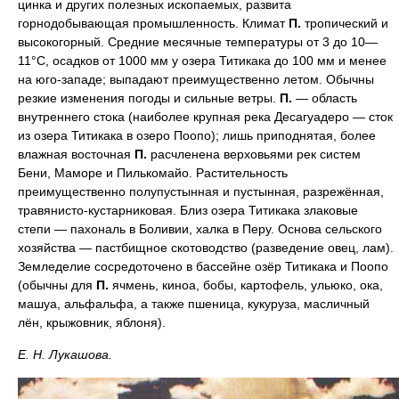
цинка и других полезных ископаемых, развита
горнодобывающая промышленность. Климат
П.
тропический и
высокогорный. Средние месячные температуры от 3 до 10—
11°С, осадков от 1000 мм у озера Титикака до 100 мм и менее
на юго-западе; выпадают преимущественно летом. Обычны
резкие изменения погоды и сильные ветры.
П.
— область
внутреннего стока (наиболее крупная река Десагуадеро — сток
из озера Титикака в озеро Поопо); лишь приподнятая, более
влажная восточная
П.
расчленена верховьями рек систем
Бени, Маморе и Пилькомайо. Растительность
преимущественно полупустынная и пустынная, разрежённая,
травянисто-кустарниковая. Близ озера Титикака злаковые
степи — пахональ в Боливии, халка в Перу. Основа сельского
хозяйства — пастбищное скотоводство (разведение овец, лам).
Земледелие сосредоточено в бассейне озёр Титикака и Поопо
(обычны для
П.
ячмень, киноа, бобы, картофель, ульюко, ока,
машуа, альфальфа, а также пшеница, кукуруза, масличный
лён, крыжовник, яблоня).
Е. Н. Лукашова.