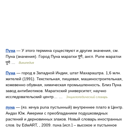
Пуна
— У этого термина существуют и другие значения, см.
Пуна (значения). Город Пуна маратхи पुणे, англ. Pune маратхи
पुणे …
Википедия
Пуна
— город в Западной Индии, штат Махараштра. 1,6 млн.
жителей (1991). Текстильная, пищевая, машиностроительная,
кожевенно обувная, химическая промышленность. Близ Пуна
завод антибиотиков. Маратхский университет; научно
исследовательский центр… …
Энциклопедический словарь
пуна
— (яз. кечуа puna пустынный) внутреннее плато в Центр.
Андах Юж. Америки с преобладанием подушковидных
растений и дерновинных злаков. Новый словарь иностранных
слов. by EdwART, , 2009. пуна [исп.] – высокое и пустынное