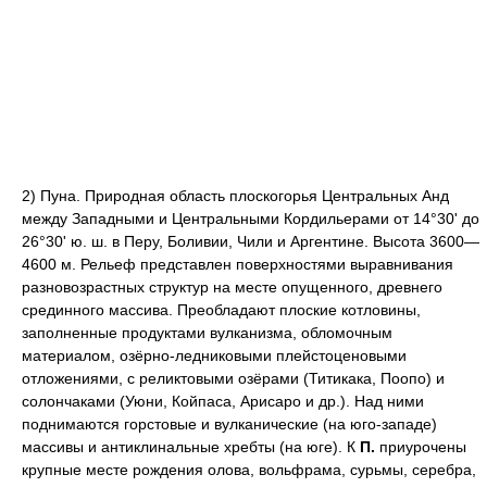
2) Пуна. Природная область плоскогорья Центральных Анд
между Западными и Центральными Кордильерами от 14°30' до
26°30' ю. ш. в Перу, Боливии, Чили и Аргентине. Высота 3600—
4600 м. Рельеф представлен поверхностями выравнивания
разновозрастных структур на месте опущенного, древнего
срединного массива. Преобладают плоские котловины,
заполненные продуктами вулканизма, обломочным
материалом, озёрно-ледниковыми плейстоценовыми
отложениями, с реликтовыми озёрами (Титикака, Поопо) и
солончаками (Уюни, Койпаса, Арисаро и др.). Над ними
поднимаются горстовые и вулканические (на юго-западе)
массивы и антиклинальные хребты (на юге). К
П.
приурочены
крупные месте рождения олова, вольфрама, сурьмы, серебра,