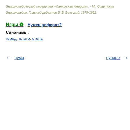
Энциклопедический справочник «Латинская Америка». - М.: Советская
Энциклопедия
.
Главный редактор В. В. Вольский
.
1979-1982
.
Игры ⚽
Нужен реферат?
Синонимы
:
город
,
плато
,
степь
пума
пунаре