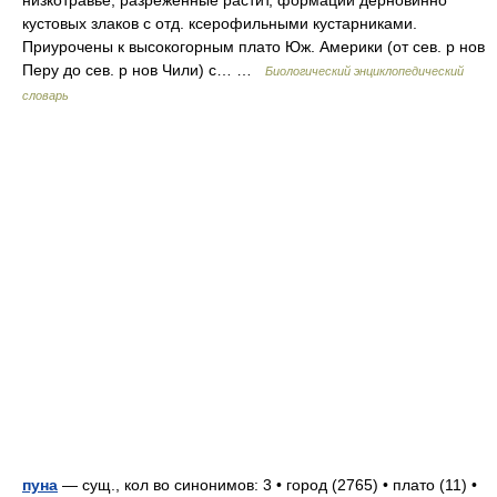
низкотравье, разрежённые растит, формации дерновинно
кустовых злаков с отд. ксерофильными кустарниками.
Приурочены к высокогорным плато Юж. Америки (от сев. р нов
Перу до сев. р нов Чили) с… …
Биологический энциклопедический
словарь
пуна
— сущ., кол во синонимов: 3 • город (2765) • плато (11) •