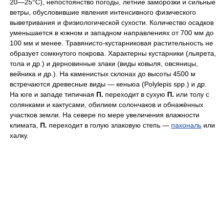
20—25°С), непостоянство погоды, летние заморозки и сильные
ветры, обусловившие явления интенсивного физического
выветривания и физиологической сухости. Количество осадков
уменьшается в южном и западном направлениях от 700 мм до
100 мм и менее. Травянисто-кустарниковая растительность не
образует сомкнутого покрова. Характерны кустарники (льярета,
тола и др.) и дерновинные злаки (виды ковыля, овсяницы,
вейника и др.). На каменистых склонах до высоты 4500 м
встречаются древесные виды — кеньюа (Polylepis spp.) и др.
На юге и западе типичная
П.
переходит в сухую
П.
или толу с
солянками и кактусами, обилием солончаков и обнажённых
участков земли. На севере по мере увеличения влажности
климата,
П.
переходит в голую злаковую степь —
пахональ
или
халку.