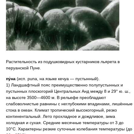
Растительность из подушковидных кустарников льярета в
перуанской Пуне.
пу́на
(исп. puna, на языке кечуа — пустынный).
1) Ландшафтный пояс преимущественно полупустынных и
пустынных плоскогорий Центральных Анд между 8 и 29° ю. ш.,
на высоте 3500—4600 м. В рельефе преобладают
слабоволнистые равнины с неглубокими впадинами, лишённые
стока в океан. Климат тропический высокогорный, резко
континентальный. Лето прохладное и дождливое, зима
холодная и сухая. Средние месячные температуры от 3 до
10°С. Характерны резкие суточные колебания температуры (до