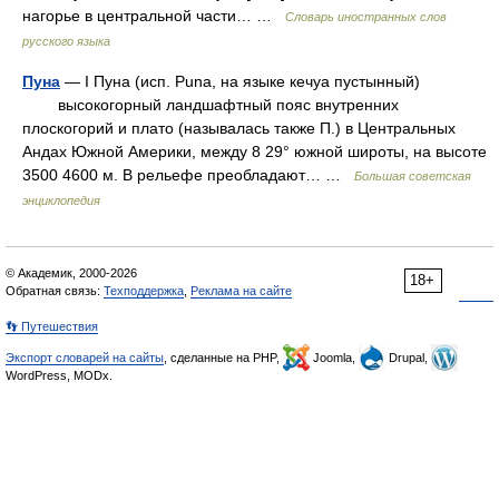
нагорье в центральной части… …
Словарь иностранных слов
русского языка
Пуна
— I Пуна (исп. Puna, на языке кечуа пустынный)
высокогорный ландшафтный пояс внутренних
плоскогорий и плато (называлась также П.) в Центральных
Андах Южной Америки, между 8 29° южной широты, на высоте
3500 4600 м. В рельефе преобладают… …
Большая советская
энциклопедия
© Академик, 2000-2026
18+
Обратная связь:
Техподдержка
,
Реклама на сайте
👣 Путешествия
Экспорт словарей на сайты
, сделанные на PHP,
Joomla,
Drupal,
WordPress, MODx.